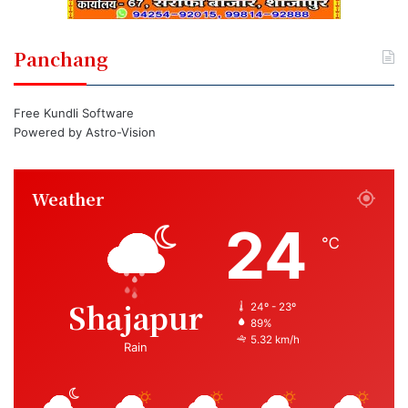
Panchang
Free Kundli Software
Powered by
Astro-Vision
Weather
24
℃
Shajapur
24º - 23º
89%
5.32 km/h
Rain