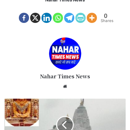
0
Shares
Nahar Times News
We
bsi
te