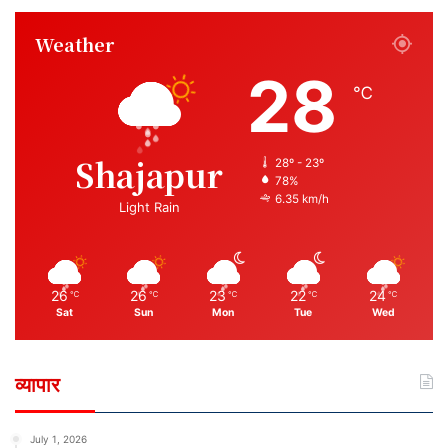
Weather
28
℃
Shajapur
28º - 23º
78%
6.35 km/h
Light Rain
26
26
23
22
24
℃
℃
℃
℃
℃
Sat
Sun
Mon
Tue
Wed
व्यापार
July 1, 2026