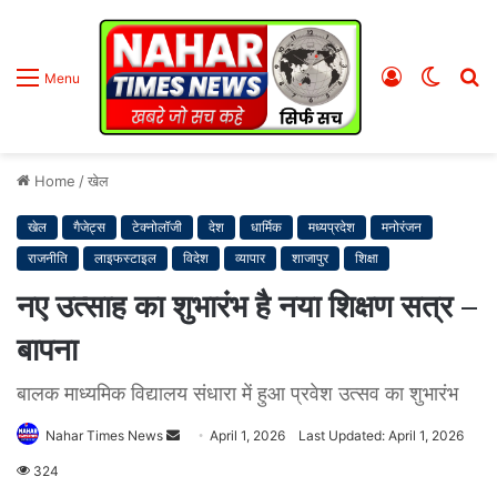
Log
Switc
S
Menu
In
skin
fo
Home
/
खेल
खेल
गैजेट्स
टेक्नोलॉजी
देश
धार्मिक
मध्यप्रदेश
मनोरंजन
राजनीति
लाइफस्टाइल
विदेश
व्यापार
शाजापुर
शिक्षा
नए उत्साह का शुभारंभ है नया शिक्षण सत्र –
बापना
बालक माध्यमिक विद्यालय संधारा में हुआ प्रवेश उत्सव का शुभारंभ
Nahar Times News
S
April 1, 2026
Last Updated: April 1, 2026
e
324
n