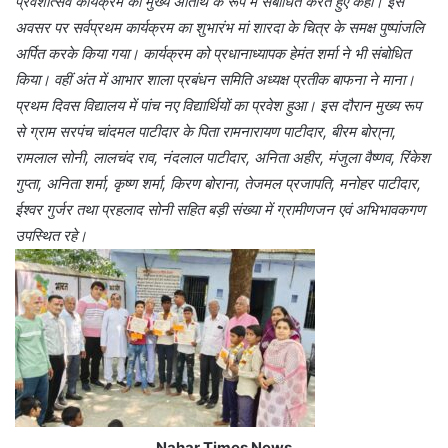
प्रवेशोत्सव कार्यक्रम को मुख्य अतिथि के रूप में संबोधित करते हुए कही। इस
अवसर पर सर्वप्रथम कार्यक्रम का शुभारंभ मां शारदा के चित्र के समक्ष पुष्पांजलि
अर्पित करके किया गया। कार्यक्रम को प्रधानाध्यापक हेमंत शर्मा ने भी संबोधित
किया। वहीं अंत में आभार शाला प्रबंधन समिति अध्यक्ष प्रतीक बाफना ने माना।
प्रथम दिवस विद्यालय में पांच नए विद्यार्थियों का प्रवेश हुआ। इस दौरान मुख्य रूप
से ग्राम सरपंच चांदमल पाटीदार के पिता रामनारायण पाटीदार, बीरम बोरा्ना,
रामलाल सोनी, लालचंद राव, नंदलाल पाटीदार, अनिता अहीर, मंजुला वैष्णव, रिंकेश
गुप्ता, अनिता शर्मा, कृष्ण शर्मा, किरण बोराना, तेजमल प्रजापति, मनोहर पाटीदार,
ईश्वर गुर्जर तथा प्रहलाद सोनी सहित बड़ी संख्या में ग्रामीणजन एवं अभिभावकगण
उपस्थित रहे।
Nahar Times News