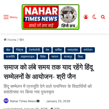
Log
Switc
S
Menu
In
skin
fo
Home
/
खेल
खेल
गैजेट्स
टेक्नोलॉजी
देश
धार्मिक
मध्यप्रदेश
मनोरंजन
राजनीति
लाइफस्टाइल
विदेश
व्यापार
शाजापुर
शिक्षा
समाज को लंबे समय तक याद रहेंगे हिंदू
सम्मेलनों के आयोजन- श्री जैन
हिंदू सम्मेलन में प्रस्तुति देने वाले पायनियर के विद्यार्थियों को
बसंतोत्सव पर किया गया पुरूस्कृत
Nahar Times News
S
January 23, 2026
e
Last Updated: January 23, 2026
379