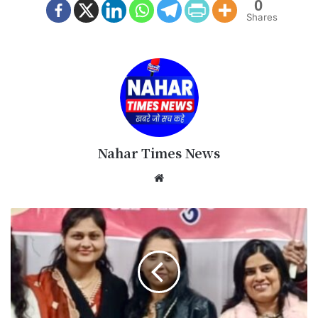
0
Shares
Nahar Times News
We
bsi
te