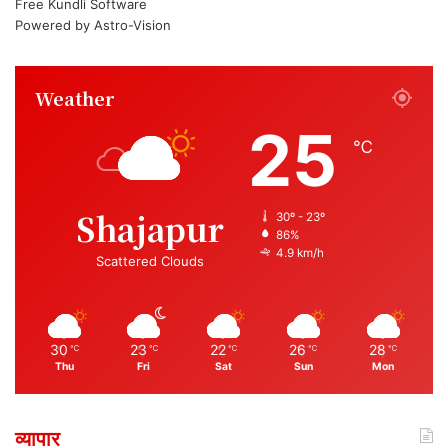
Free Kundli Software
Powered by
Astro-Vision
Weather
25
℃
Shajapur
30º - 23º
86%
4.9 km/h
Scattered Clouds
30
23
22
26
28
℃
℃
℃
℃
℃
Thu
Fri
Sat
Sun
Mon
व्यापार