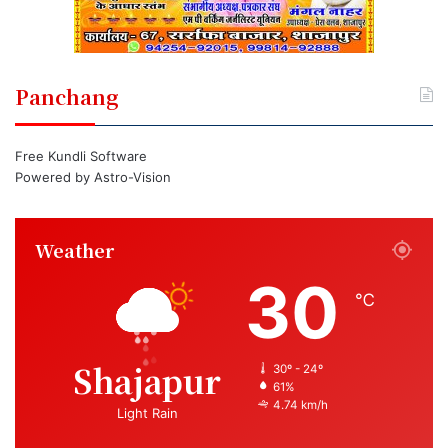
Panchang
Free Kundli Software
Powered by
Astro-Vision
Weather
30
℃
Shajapur
30º - 24º
61%
4.74 km/h
Light Rain