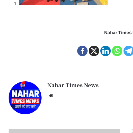
Nahar Times
Nahar Times News
We
bsi
te