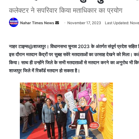
कलेक्टर ने सपरिवार किया मताधिकार का प्रयोग
Nahar Times News
S
November 17, 2023
Last Updated: Nov
e
n
d
नाहर टाइम्स@शाजापुर। विधानसभा चुनाव 2023 के अंतर्गत संपूर्ण प्रदेश सहित जि
a
इस दौरान मतदान केंद्रों पर सुबह सवेरे मतदाताओं का उत्साह देखने को मिला।
कल
n
किया। साथ ही उन्होंने जिले के सभी मतदाताओं से मतदान करने का अनुरोध भी क
e
शाजापुर जिले में रिकॉर्ड मतदान हो सकता है।
m
a
i
l