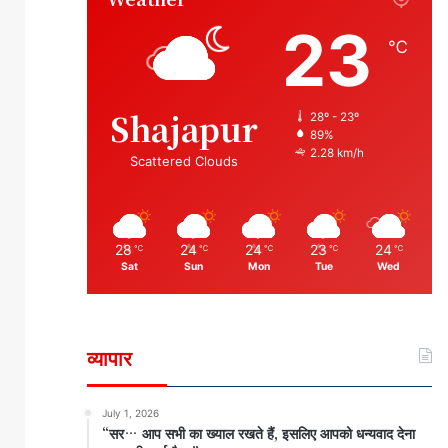
23
℃
Shajapur
28º - 23º
89%
2.28 km/h
Scattered Clouds
28
24
24
23
24
℃
℃
℃
℃
℃
Sat
Sun
Mon
Tue
Wed
व्यापार
July 1, 2026
“सर… आप सभी का ख्याल रखते हैं, इसलिए आपको धन्यवाद देना