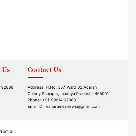
 Us
Contact Us
4 92888
Address: H.No. 357, Ward 02,Adarsh
Colony Shajapur, madhya Pradesh- 465001
Phone: +91-99814 92888
Email ID :
nahartimesnews@gmail.com
ebmitr