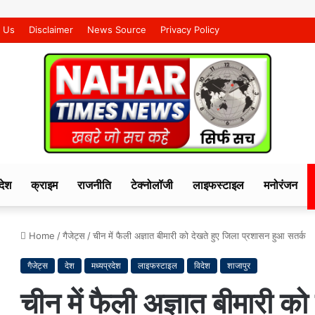
 Us
Disclaimer
News Source
Privacy Policy
देश
क्राइम
राजनीति
टेक्नोलॉजी
लाइफस्टाइल
मनोरंजन
Home
/
गैजेट्स
/
चीन में फैली अज्ञात बीमारी को देखते हुए जिला प्रशासन हुआ सतर्क
गैजेट्स
देश
मध्यप्रदेश
लाइफस्टाइल
विदेश
शाजापुर
चीन में फैली अज्ञात बीमारी क