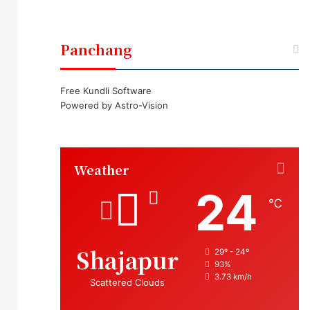
Panchang
Free Kundli Software
Powered by
Astro-Vision
Weather
24
℃
Shajapur
29º - 24º
93%
3.73 km/h
Scattered Clouds