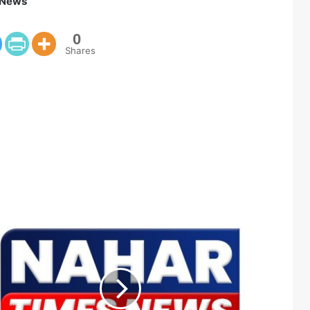
 News
0
Shares