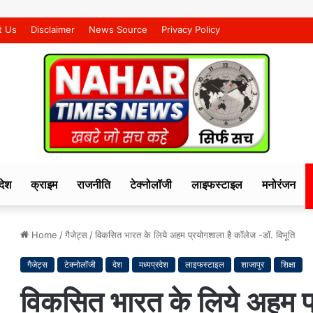
t Us
Disclaimer
News Source
Privacy Policy
देश
क्राइम
राजनीति
टेक्नोलॉजी
लाइफस्टाइल
मनोरंजन
Home
/
गैजेट्स
/
विकसित भारत के लिये अहम प्रयोगशाला है कॉलेज -डॉ. विभूति
गैजेट्स
टेक्नोलॉजी
देश
मध्यप्रदेश
लाइफस्टाइल
शाजापुर
शिक्षा
विकसित भारत के लिये अहम प