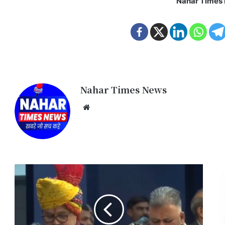
Nahar Times
Nahar Times News
We
bsi
te