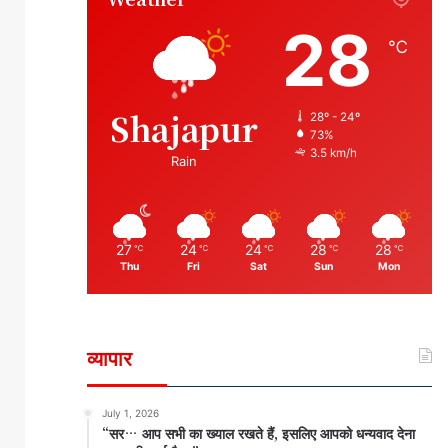
28
℃
Shajapur
28º - 24º
73%
3.5 km/h
Rain
27
24
24
28
28
℃
℃
℃
℃
℃
Thu
Fri
Sat
Sun
Mon
व्यापार
July 1, 2026
“सर… आप सभी का ख्याल रखते हैं, इसलिए आपको धन्यवाद देना