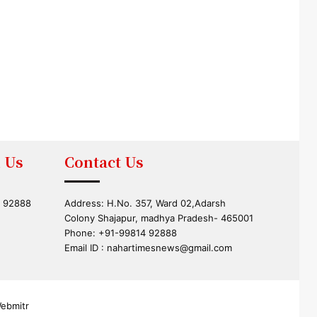
 Us
Contact Us
4 92888
Address: H.No. 357, Ward 02,Adarsh
Colony Shajapur, madhya Pradesh- 465001
Phone: +91-99814 92888
Email ID :
nahartimesnews@gmail.com
ebmitr