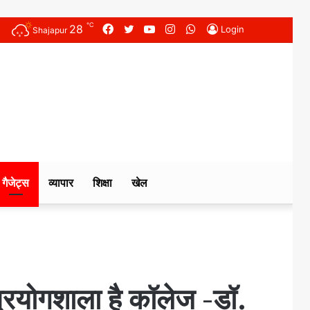
℃
28
Facebook
Twitter
YouTube
Instagram
WhatsApp
Login
Shajapur
गैजेट्स
व्यापार
शिक्षा
खेल
्रयोगशाला है कॉलेज -डॉ.