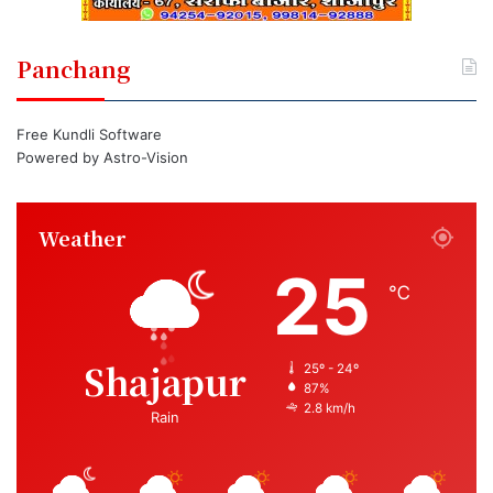
Panchang
Free Kundli Software
Powered by
Astro-Vision
Weather
25
℃
Shajapur
25º - 24º
87%
2.8 km/h
Rain