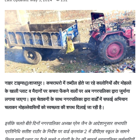
n
d
a
n
e
m
a
i
l
नाहर टाइम्स@शाजापुर। कचराघरो में तब्दील होते जा रहे कालोनियों और मोहल्ले
के खाली प्लाट व मैदानों पर कचरा फेंकने वालों पर अब नगरपालिका द्वारा जुर्माना
लगाया जाएगा। इस चेतावनी के साथ नगरपालिका द्वारा वार्डों में सफाई अभियान
चलाकर मोहल्लेवासियों को स्वच्छता की शपथ दिलाई जा रही है।
इसीके चलते बीते दिनों नगरपालिका अध्यक्ष प्रेम जैन के आदेशानुसार सभापति
प्रतिनिधि सतीश राठौर के निर्देश पर वार्ड क्रमांक 2 में डीपीएस स्कूल के सामने
स्थित खाली प्लाट पर फैले कचरे व गंदगी के ढेर की सफाई नगरपालिका कर्मचारियों