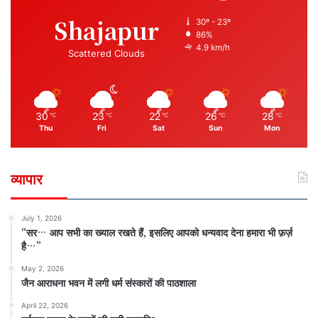
Shajapur
30º - 23º
86%
4.9 km/h
Scattered Clouds
30
23
22
26
28
℃
℃
℃
℃
℃
Thu
Fri
Sat
Sun
Mon
व्यापार
July 1, 2026
“सर… आप सभी का ख्याल रखते हैं, इसलिए आपको धन्यवाद देना हमारा भी फ़र्ज़
है…”
May 2, 2026
जैन आराधना भवन में लगी धर्म संस्कारों की पाठशाला
April 22, 2026