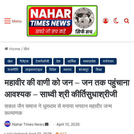
Log
Switc
S
Menu
In
skin
fo
Home
/
खेल
खेल
गैजेट्स
टेक्नोलॉजी
देश
धार्मिक
मध्यप्रदेश
मनोरंजन
राजनीति
लाइफस्टाइल
विदेश
व्यापार
शाजापुर
शिक्षा
महावीर की वाणी को जन – जन तक पहुंचाना
आवश्यक – साध्वी श्री कीर्तिसुधाश्रीजी
सकल जैन समाज ने धूमधाम से मनाया भगवान महावीर जन्म
कल्याणक
Nahar Times News
S
April 10, 2025
e
Last Updated: April 10, 2025
603