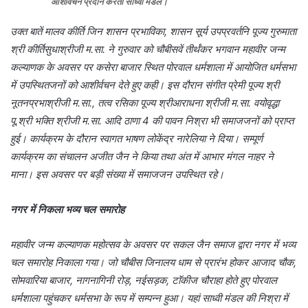
आशीर्वचन प्रदान करता साध्वी मंडल।
उक्त बातें मालव कीर्ति जिन शासन प्रभाविका, शासन सूर्य उपप्रवर्तनि पूज्य गुरुमाता
श्री कीर्तिसुधाश्रीजी म.सा. ने गुरुवार को चौबीसवें तीर्थंकर भगवान महावीर जन्म
कल्याणक के अवसर पर कसेरा बाजार स्थित पोरवाल धर्मशाला में आयोजित धर्मसभा
में उपस्थितजनों को आशीर्वचन देते हुए कही। इस दौरान संगीत प्रेमी पूज्य श्री
नूतनप्रभाश्रीजी म.सा., तत्व रसिका पूज्य श्रीआराधना श्रीजी म.सा. वयोवृद्धा
पू.श्री भक्ति श्रीजी म.सा. आदि ठाणा 4 की पावन निश्रा भी समाजजनों को प्राप्त
हुई। कार्यक्रम के दौरान स्वागत भाषण लोकेंद्र नारेलिया ने दिया। सम्पूर्ण
कार्यक्रम का संचालन अजीत जैन ने किया तथा अंत में आभार मंगल नाहर ने
माना। इस अवसर पर बड़ी संख्या में समाजजन उपस्थित रहे।
नगर में निकला भव्य चल समारोह
महावीर जन्म कल्याणक महोत्सव के अवसर पर सकल जैन समाज द्वारा नगर में भव्य
चल समारोह निकाला गया। जो चौबीस जिनालय धाम से प्रारंभ होकर आजाद चौक,
सोमवारिया बाजार, नागनागिनी रोड़, नईसड़क, टाॅकीज चौराहा होते हुए पोरवाल
धर्मशाला पहुंचकर धर्मसभा के रूप में सम्पन्न हुआ। यहां साध्वी मंडल की निश्रा में