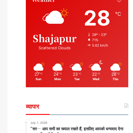
28
℃
Shajapur
28º - 23º
71%
5.62 km/h
Scattered Clouds
27
24
23
22
28
℃
℃
℃
℃
℃
Sun
Mon
Tue
Wed
Thu
व्यापार
July 1, 2026
“सर… आप सभी का ख्याल रखते हैं, इसलिए आपको धन्यवाद देना