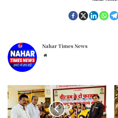
Nahar Times News
We
bsi
te