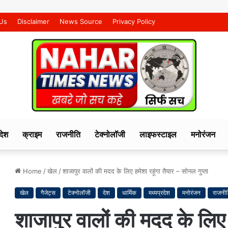
Us
Disclaimer
News Source
Privacy Policy
देश
क्राइम
राजनीति
टेक्नोलॉजी
लाइफस्टाइल
मनोरंजन
Home
/
खेल
/
शाजापुर वालों की मदद के लिए हमेशा रहूंगा तैयार – सोनल गुप्ता
खेल
गैजेट्स
टेक्नोलॉजी
देश
धार्मिक
मध्यप्रदेश
मनोरंजन
राजनी
शाजापुर वालों की मदद के लिए 