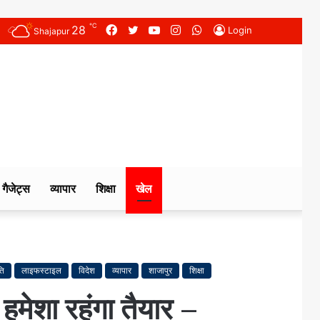
℃
28
Facebook
Twitter
YouTube
Instagram
WhatsApp
Login
Shajapur
गैजेट्स
व्यापार
शिक्षा
खेल
ति
लाइफस्टाइल
विदेश
व्यापार
शाजापुर
शिक्षा
हमेशा रहूंगा तैयार –