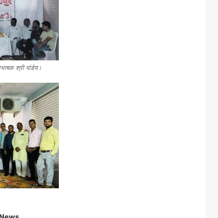
िभाषक श्री पांडेय।
 News