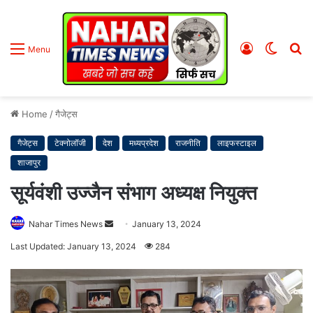
Log
Switc
S
Menu
In
skin
fo
Home
/
गैजेट्स
गैजेट्स
टेक्नोलॉजी
देश
मध्यप्रदेश
राजनीति
लाइफस्टाइल
शाजापुर
सूर्यवंशी उज्जैन संभाग अध्यक्ष नियुक्त
Nahar Times News
S
January 13, 2024
e
Last Updated: January 13, 2024
284
n
d
a
n