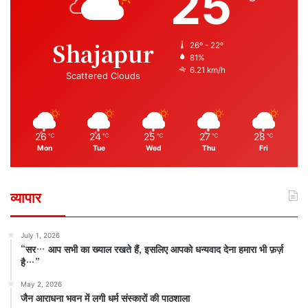
25
Shajapur
26º - 22º
81%
6.21 km/h
Scattered Clouds
26
24
25
27
28
℃
℃
℃
℃
℃
Mon
Tue
Wed
Thu
Fri
व्यापार
July 1, 2026
“सर… आप सभी का ख्याल रखते हैं, इसलिए आपको धन्यवाद देना हमारा भी फ़र्ज़
है…”
May 2, 2026
जैन आराधना भवन में लगी धर्म संस्कारों की पाठशाला