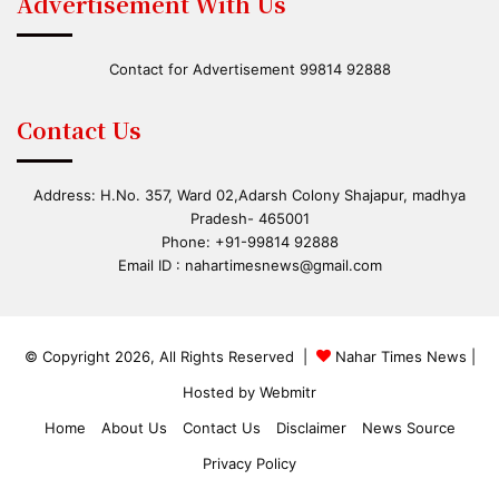
Advertisement With Us
Contact for Advertisement 99814 92888
Contact Us
Address: H.No. 357, Ward 02,Adarsh Colony Shajapur, madhya
Pradesh- 465001
Phone: +91-99814 92888
Email ID :
nahartimesnews@gmail.com
© Copyright 2026, All Rights Reserved |
Nahar Times News
|
Hosted by
Webmitr
Home
About Us
Contact Us
Disclaimer
News Source
Privacy Policy