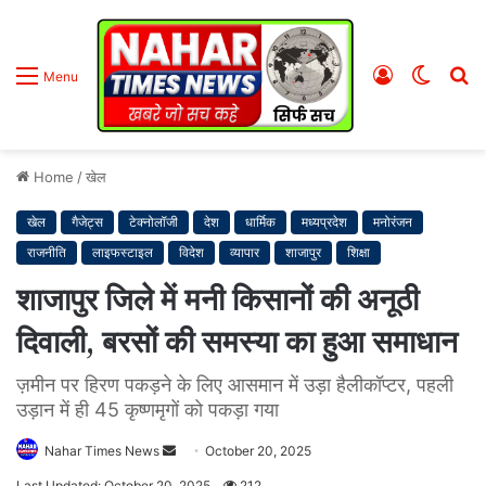
Log
Switc
S
Menu
In
skin
fo
Home
/
खेल
खेल
गैजेट्स
टेक्नोलॉजी
देश
धार्मिक
मध्यप्रदेश
मनोरंजन
राजनीति
लाइफस्टाइल
विदेश
व्यापार
शाजापुर
शिक्षा
शाजापुर जिले में मनी किसानों की अनूठी
दिवाली, बरसों की समस्या का हुआ समाधान
ज़मीन पर हिरण पकड़ने के लिए आसमान में उड़ा हैलीकॉप्टर, पहली
उड़ान में ही 45 कृष्णमृगों को पकड़ा गया
Nahar Times News
S
October 20, 2025
e
Last Updated: October 20, 2025
212