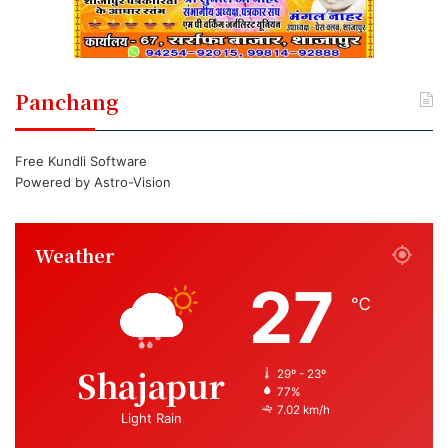
Panchang
Free Kundli Software
Powered by
Astro-Vision
Weather
27
℃
Shajapur
29º - 23º
77%
7.02 km/h
Light Rain