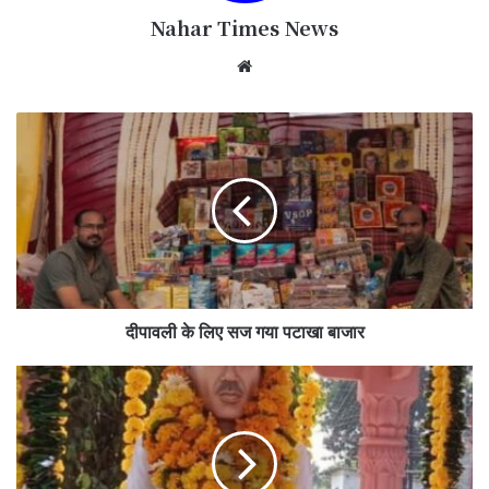
Nahar Times News
We
bsi
te
दीपावली के लिए सज गया पटाखा बाजार